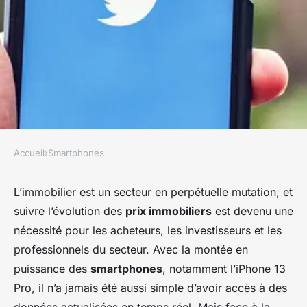
Accueil
›
Smartphones
SMARTPHONES
Quelles applications pour
L’immobilier est un secteur en perpétuelle mutation, et
suivre l’évolution des
prix immobiliers
est devenu une
suivre l'évolution des prix
nécessité pour les acheteurs, les investisseurs et les
immobiliers sur un iPhone 13
professionnels du secteur. Avec la montée en
Pro ?
puissance des
smartphones
, notamment l’iPhone 13
Pro, il n’a jamais été aussi simple d’avoir accès à des
Sara
•
17 septembre 2024
•
7 min de lecture