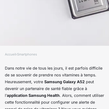
Accueil
›
Smartphones
SMARTPHONES
Comment configurer une
Dans notre vie de tous les jours, il est parfois difficile
de se souvenir de prendre nos vitamines à temps.
alerte de rappel de prise de
Heureusement, votre
Samsung Galaxy A52
peut
vitamines sur un Samsung
devenir un partenaire de santé fiable grâce à
Galaxy A52 ?
l’
application Samsung Health
. Alors, comment utiliser
cette fonctionnalité pour configurer une alerte de
Sara
•
17 septembre 2024
•
5 min de lecture