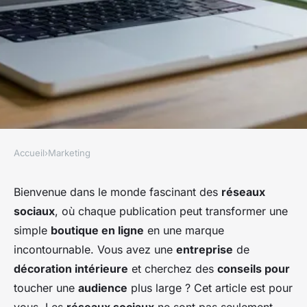
Accueil
›
Marketing
MARKETING
Comment utiliser les réseaux
Bienvenue dans le monde fascinant des
réseaux
sociaux
, où chaque publication peut transformer une
sociaux pour promouvoir une
simple
boutique en ligne
en une marque
boutique en ligne de
incontournable. Vous avez une
entreprise
de
décoration intérieure?
décoration intérieure
et cherchez des
conseils pour
toucher une
audience
plus large ? Cet article est pour
Sara
•
17 septembre 2024
•
7 min de lecture